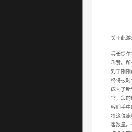
关于此游
兵长提尔
称赞。所
到了刚刚
终将被时
成为了新
官，您的
客们手中
将这位旅
客数量。