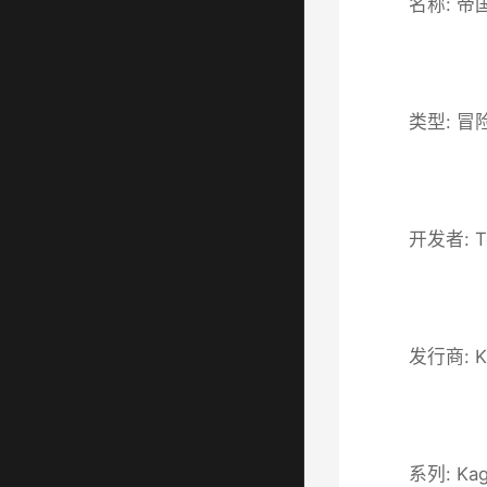
名称: 帝
类型: 冒
开发者: T
发行商: K
系列: Kag