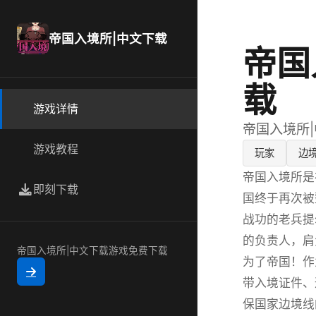
帝国入境所|中文下载
帝国
载
游戏详情
帝国入境所
游戏教程
玩家
边
帝国入境所是
即刻下载
国终于再次被
战功的老兵提
的负责人，肩
帝国入境所|中文下载游戏免费下载
为了帝国！作
带入境证件、
保国家边境线