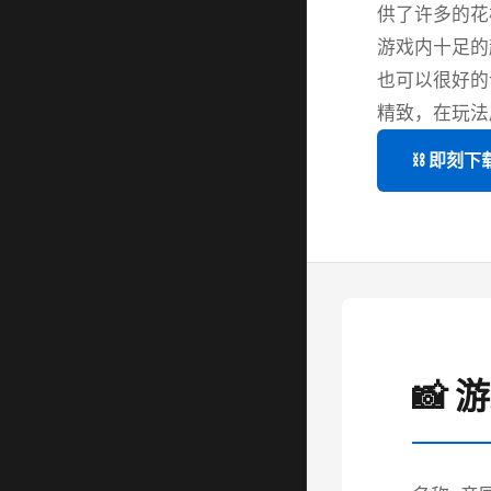
供了许多的花
游戏内十足的
也可以很好的
精致，在玩法
⛓️ 即刻下
📸 